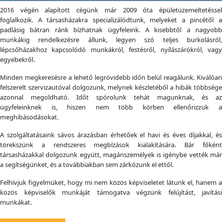
2016 végén alapított cégünk már 2009 óta épületüzemeltetéssel
foglalkozik. A társasházakra specializálódtunk, melyeket a pincétől a
padlásig bátran ránk bízhatnak ügyfeleink. A kisebbtől a nagyobb
munkákig rendelkezésre állunk, legyen szó teljes burkolásról,
lépcsőházakhoz kapcsolódó munkákról, festésről, nyílászárókról, vagy
egyebekről.
Minden megkeresésre a lehető legrövidebb időn belül reagálunk. Kiválóan
felszerelt szervizautóval dolgozunk, melynek készletéből a hibák többsége
azonnal megoldható. Időt spórolunk tehát magunknak, és az
ügyfeleinknek is, hiszen nem több körben ellenőrizzük a
meghibásodásokat.
A szolgáltatásaink sávos árazásban érhetőek el havi és éves díjakkal, és
törekszünk a rendszeres megbízások kialakítására. Bár főként
társasházakkal dolgozunk együtt, magánszemélyek is igénybe vették már
a segítségünket, és a továbbiakban sem zárkózunk el ettől.
Felhívjuk figyelmüket, hogy mi nem közös képviseletet látunk el, hanem a
közös képviselők munkáját támogatva végzünk felújítást, javítási
munkákat.