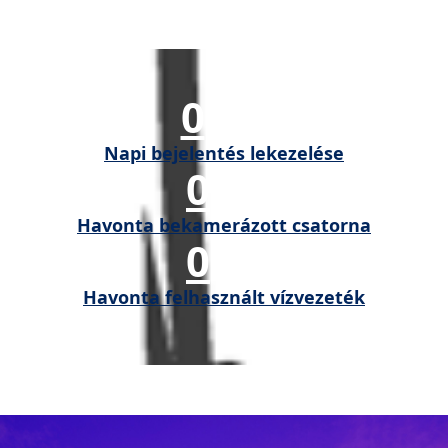
0
Napi bejelentés lekezelése
0
Havonta bekamerázott csatorna
0
Havonta felhasznált vízvezeték